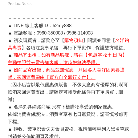
Product Notes
－－－－－－－－－－－－－－－－－－－
▲ LINE 線上客服ID：52my888
▲ 電話客服：0960-350008 / 0986-114008
▲ 初次購買者，請務必至【
購物須知
】閱讀並同意【
名洋釣
具專賣
】各項注意事項後，再行下單動作，保護雙方權益。
▲
商品寄出後，如有新品瑕疵，請在
【包裹簽收七日內】
主動拍照並來電告知客服，逾時恕無法受理。
▲
如商品寄出後，商品並無瑕疵，只因各人喜好因素要退
貨，來回運費需由【買方自全額行支付】。
（因小店皆以最低優惠價販售，不像大廠商有優厚的利潤可
抵消來回運費支出，請確定可接受此條件再下單購買，謝
謝）
▲ 名洋釣具網路商城 只有下標購物享受的獨家優惠。
依據消費者保護法，消費者享有七日鑑賞期，請審慎考慮再
下標。
▲ 拒收、棄單都會失去會員資格。視情節輕重列入黑名單或
封鎖並公佈於網頁及求償。