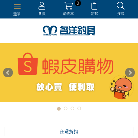
0
會員
購物車
需知
搜尋
選單
任選折扣