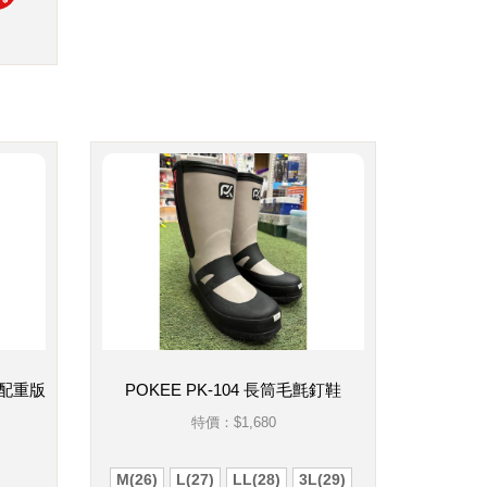
 配重版
POKEE PK-104 長筒毛氈釘鞋
特價：
$1,680
M(26)
L(27)
LL(28)
3L(29)