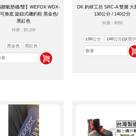
贈氣墊襪/雙】WEFOX WDX-
DK 釣研工坊 SRC-A 雙層 
8 可換底 旋鈕式磯釣鞋 黑金色/
130公分 / 140公分
黑紅色
特價：
$850
特價：
$3,200
130公分
140公分(缺貨中
黑金色
黑紅色