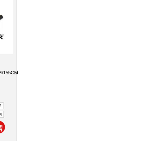
M/155CM
M
M