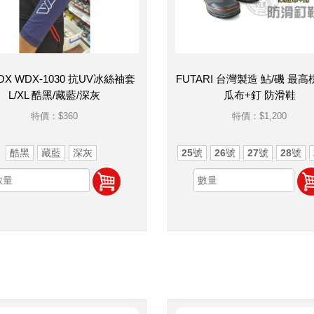
OX WDX-1030 抗UV冰絲袖套
FUTARI 台灣製造 鮎/磯 最高
L/XL 酷黑/藏藍/深灰
瓜布+釘 防滑鞋
特價：
$360
特價：
$1,200
酷黑
藏藍
深灰
25號
26號
27號
28號