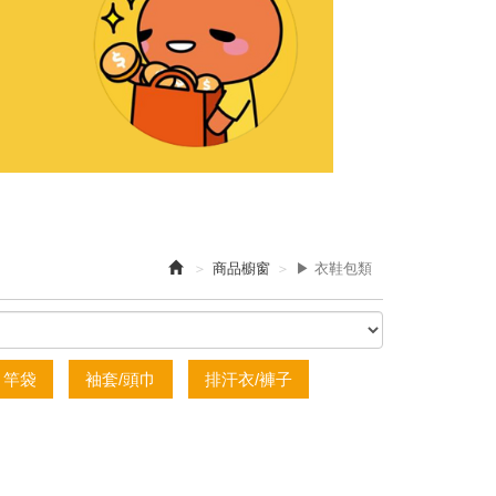
商品櫥窗
▶ 衣鞋包類
竿袋
袖套/頭巾
排汗衣/褲子