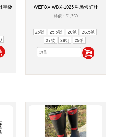
大肚竿袋
WEFOX WDX-1025 毛氈短釘鞋
特價：
$1,750
25號
25.5號
26號
26.5號
)
27號
28號
29號