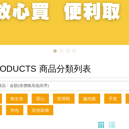
ODUCTS
商品分類列表
救生衣
背心
防滑鞋
偏光鏡
手套
包包
其他裝備