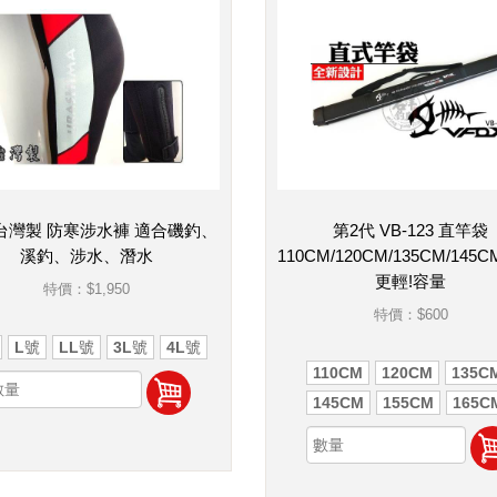
台灣製 防寒涉水褲 適合磯釣、
第2代 VB-123 直竿袋
溪釣、涉水、潛水
110CM/120CM/135CM/145C
更輕!容量
特價：
$1,950
特價：
$600
L號
LL號
3L號
4L號
110CM
120CM
135C
145CM
155CM
165C