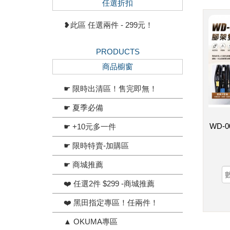
任選折扣
❥此區 任選兩件 - 299元！
PRODUCTS
商品櫥窗
☛ 限時出清區！售完即無！
☛ 夏季必備
WD-
☛ +10元多一件
☛ 限時特賣-加購區
☛ 商城推薦
❤️ 任選2件 $299 -商城推薦
❤️ 黑田指定專區！任兩件！
▲ OKUMA專區