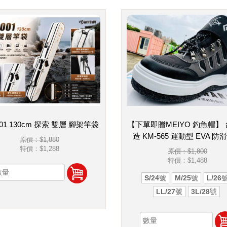
001 130cm 探索 雙層 腳架竿袋
【下單即贈MEIYO 釣魚帽】
造 KM-565 運動型 EVA 防
原價：$1,880
特價：
$1,288
原價：$1,800
特價：
$1,488
S/24號
M/25號
L/26
LL/27號
3L/28號