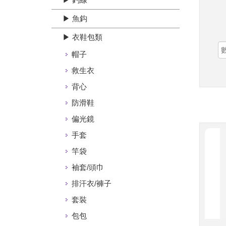
▶ 魚鈎
▶ 衣鞋包類
帽子
救生衣
背心
防滑鞋
偏光鏡
手套
竿袋
袖套/頭巾
排汗衣/褲子
套裝
包包