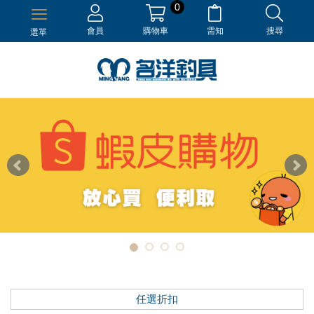
0
會員
購物車
需知
搜尋
選單
任選折扣