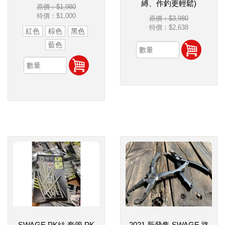
縛、作釣更輕鬆)
原價：$1,980
特價：
$1,000
原價：$3,980
特價：
$2,638
紅色
棕色
黑色
藍色
SWAGE PK結 套管 PK
2021 新發售 SWAGE 路