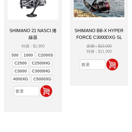
SHIMANO 21 NASCI 捲
SHIMANO BB-X HYPER
線器
FORCE C3000DXG SL
特價：
$1,900
原價：$13,000
特價：
$11,000
500
1000
C2000S
C2500
C2500HG
C3000
C3000HG
4000XG
C5000XG