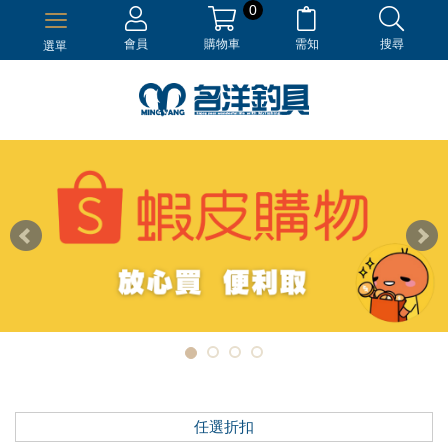
0
會員
購物車
需知
搜尋
選單
任選折扣