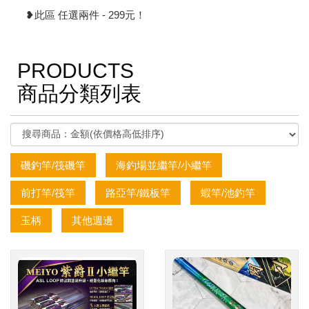
❥此區 任選兩件 - 299元！
PRODUCTS
商品分類列表
磯釣竿/筏磯竿
海釣場並繼竿/小繼竿
前打竿/筏竿
路亞竿/鐵板竿
蝦竿/池釣竿
玉柄
其他週邊