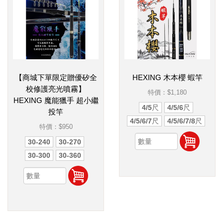
【商城下單限定贈優矽全
HEXING 木本櫻 蝦竿
校修護亮光噴霧】
特價：
$1,180
HEXING 魔能獵手 超小繼
4/5尺
4/5/6尺
投竿
4/5/6/7尺
4/5/6/7/8尺
特價：
$950
30-240
30-270
30-300
30-360