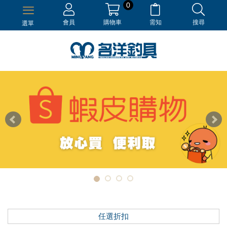
0
會員
購物車
需知
搜尋
選單
任選折扣