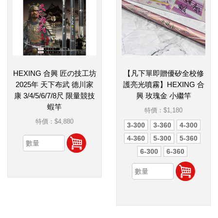
HEXING 合興 匠の技工坊
【凡下單即贈優矽全校修
2025年 天下布武 德川家
護亮光噴霧】HEXING 合
康 3/4/5/6/7/8尺 限量競技
興 玫瑰金 小繼竿
蝦竿
特價：
$1,180
特價：
$4,880
3-300
3-360
4-300
4-360
5-300
5-360
6-300
6-360