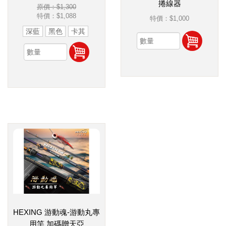
捲線器
原價：$1,300
特價：
$1,088
特價：
$1,000
深藍
黑色
卡其
HEXING 游動魂-游動丸專
用竿 加碼贈天亞