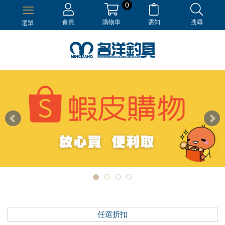
0
會員
購物車
需知
搜尋
選單
任選折扣