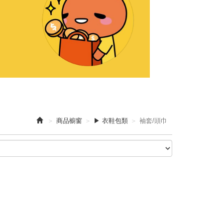
商品櫥窗
▶ 衣鞋包類
袖套/頭巾