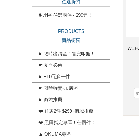
任選折扣
❥此區 任選兩件 - 299元！
PRODUCTS
商品櫥窗
WEF
☛ 限時出清區！售完即無！
☛ 夏季必備
☛ +10元多一件
☛ 限時特賣-加購區
☛ 商城推薦
❤️ 任選2件 $299 -商城推薦
❤️ 黑田指定專區！任兩件！
▲ OKUMA專區