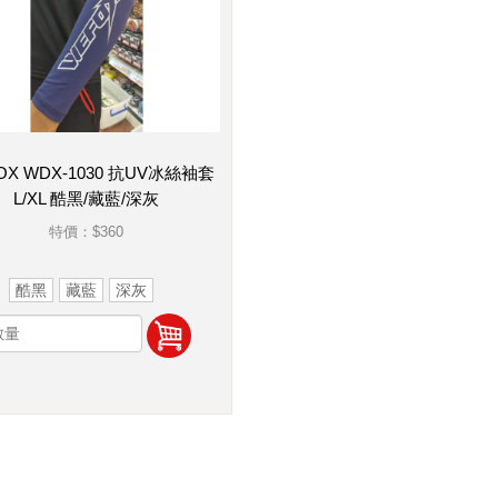
OX WDX-1030 抗UV冰絲袖套
L/XL 酷黑/藏藍/深灰
特價：
$360
酷黑
藏藍
深灰