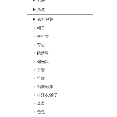
▶ 魚鈎
▶ 衣鞋包類
帽子
救生衣
背心
防滑鞋
偏光鏡
手套
竿袋
袖套/頭巾
排汗衣/褲子
套裝
包包