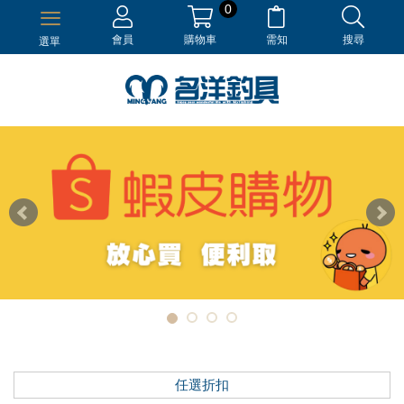
0
會員
購物車
需知
搜尋
選單
任選折扣