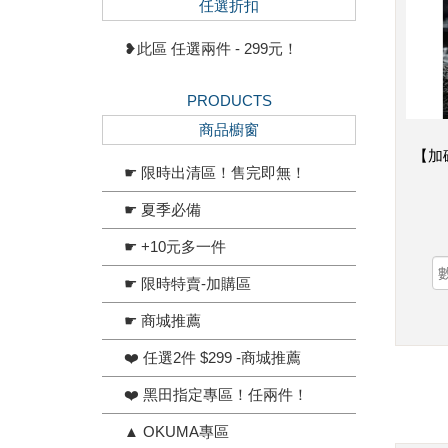
任選折扣
❥此區 任選兩件 - 299元！
PRODUCTS
商品櫥窗
【加
☛ 限時出清區！售完即無！
☛ 夏季必備
☛ +10元多一件
☛ 限時特賣-加購區
☛ 商城推薦
❤️ 任選2件 $299 -商城推薦
❤️ 黑田指定專區！任兩件！
▲ OKUMA專區