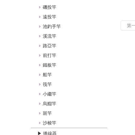
磯投竿
遠投竿
第
池釣手竿
溪流竿
路亞竿
前打竿
鐵板竿
船竿
筏竿
小繼竿
烏鰡竿
斑竿
沙梭竿
▶ 捲線器