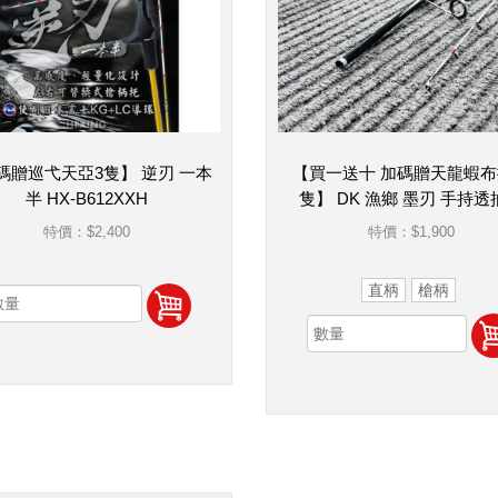
碼贈巡弋天亞3隻】 逆刃 一本
【買一送十 加碼贈天龍蝦布
半 HX-B612XXH
隻】 DK 漁鄉 墨刃 手持透
特價：
$2,400
特價：
$1,900
直柄
槍柄