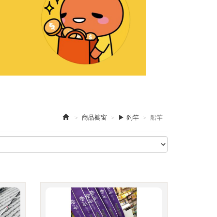
商品櫥窗
▶ 釣竿
船竿