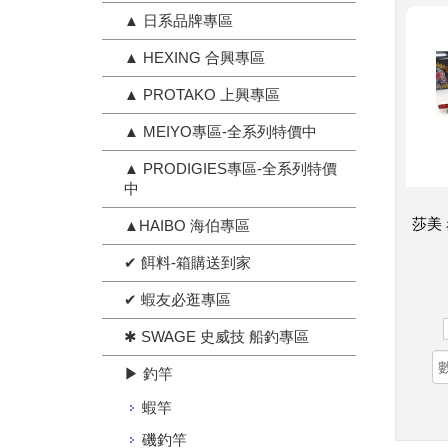
▲ 日系品牌專區
▲ HEXING 合興專區
▲ PROTAKO 上興專區
▲ MEIYO專區-全系列特價中
▲ PRODIGIES專區-全系列特價
中
莎美 
▲HAIBO 海伯專區
✔ 餌料-箱購送到家
✔ 蝦友必逛專區
✱ SWAGE 史威技 船釣專區
▶ 釣竿
蝦竿
磯釣竿