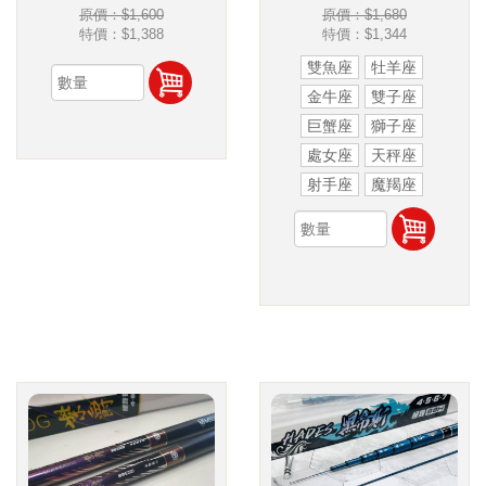
原價：$1,600
原價：$1,680
特價：
$1,388
特價：
$1,344
雙魚座
牡羊座
金牛座
雙子座
巨蟹座
獅子座
處女座
天秤座
射手座
魔羯座