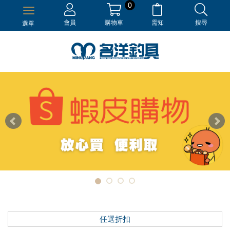
0
會員
購物車
需知
搜尋
選單
任選折扣