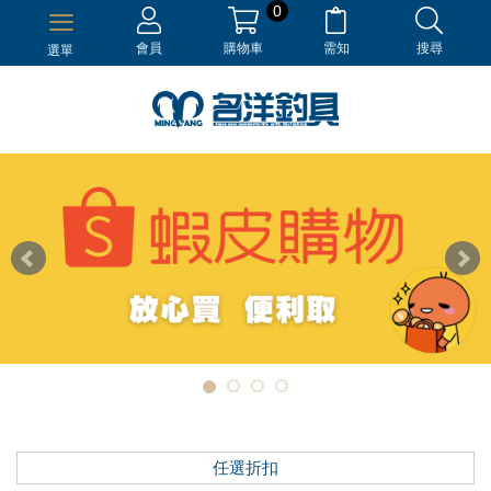
0
會員
購物車
需知
搜尋
選單
任選折扣