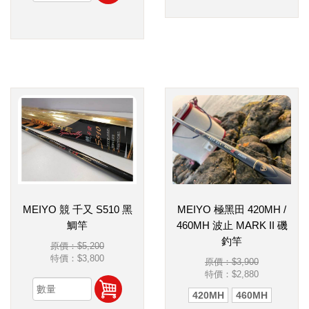
MEIYO 競 千又 S510 黑
MEIYO 極黑田 420MH /
鯛竿
460MH 波止 MARK II 磯
釣竿
原價：$5,200
特價：
$3,800
原價：$3,900
特價：
$2,880
420MH
460MH