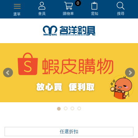
0
會員
購物車
需知
搜尋
選單
任選折扣