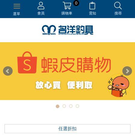
0
會員
購物車
需知
搜尋
選單
任選折扣