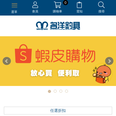
0
會員
購物車
需知
搜尋
選單
任選折扣