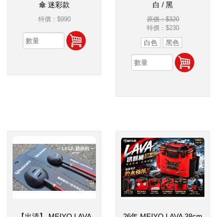
傘 迷彩款
白 / 黑
特價：
$990
原價：$320
特價：
$230
白色
黑色
【出清】 MEIYO LAVA
26年 MEIYO LAVA 38cm