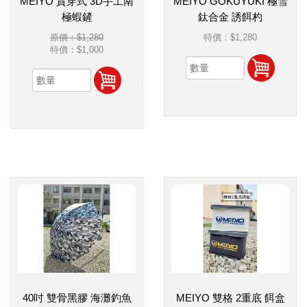
MEIYO 貫穿式 3D手工南
MEIYO GOKUYUKI 極雪
極蝦鏟
鈦合金 誘餌杓
原價：$1,280
特價：
$1,280
特價：
$1,000
40吋 雙骨黑膠 海灘釣魚
MEIYO 雙格 2重底 餌盒