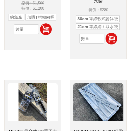
水袋
原價：$1,500
特價：
$1,200
特價：
$280
釣魚傘
加購T把轉向桿
36cm 軍綠軟式誘餌袋
21cm 軍綠網面取水袋