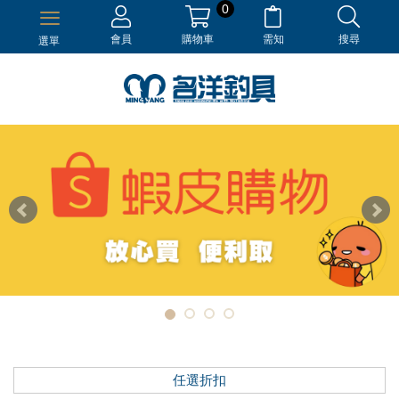
0
會員
購物車
需知
搜尋
選單
任選折扣