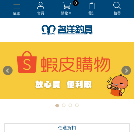
0
會員
購物車
需知
搜尋
選單
任選折扣