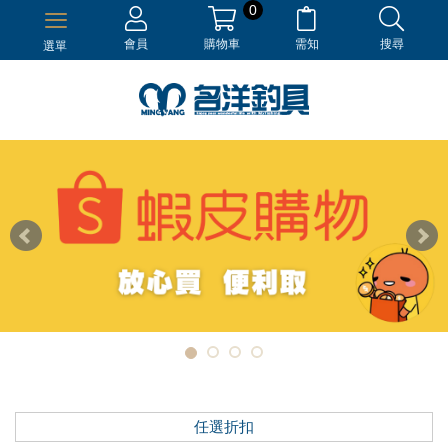
0
會員
購物車
需知
搜尋
選單
任選折扣