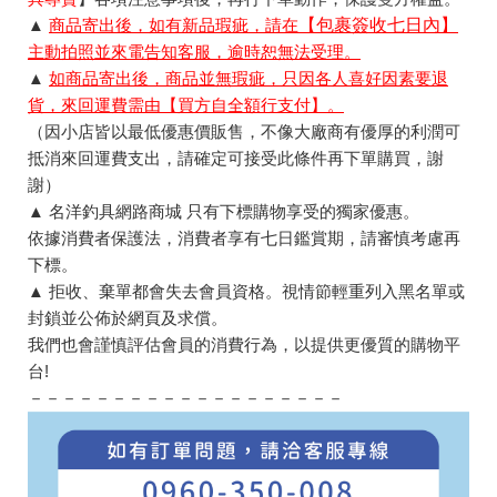
▲
商品寄出後，如有新品瑕疵，請在
【包裹簽收七日內】
主動拍照並來電告知客服，逾時恕無法受理。
▲
如商品寄出後，商品並無瑕疵，只因各人喜好因素要退
貨，來回運費需由【買方自全額行支付】。
（因小店皆以最低優惠價販售，不像大廠商有優厚的利潤可
抵消來回運費支出，請確定可接受此條件再下單購買，謝
謝）
▲ 名洋釣具網路商城 只有下標購物享受的獨家優惠。
依據消費者保護法，消費者享有七日鑑賞期，請審慎考慮再
下標。
▲ 拒收、棄單都會失去會員資格。視情節輕重列入黑名單或
封鎖並公佈於網頁及求償。
我們也會謹慎評估會員的消費行為，以提供更優質的購物平
台!
－－－－－－－－－－－－－－－－－－－