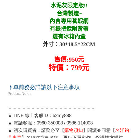
水泥灰限定版!!
台灣製造~
內含專用養蝦網
有提把還附背帶
還有冰箱內盒
外寸：30*18.5*22CM
售價:950元
特價：799元
下單前務必詳讀以下注意事項
Product Notes
－－－－－－－－－－－－－－－－－－－
▲ LINE 線上客服ID：52my888
▲ 電話客服：0960-350008 / 0986-114008
▲ 初次購買者，請務必至【
購物須知
】閱讀並同意【
名洋釣
具專賣
】各項注意事項後，再行下單動作，保護雙方權益。